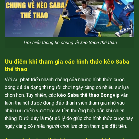
Tìm hiểu thông tin chung về kèo Saba thể thao
Ưu điểm khi tham gia các hình thức kèo Saba
thể thao
Với sự phát triển nhanh chóng của những hình thức cược
bóng đá đa dạng thì người chơi ngày càng có nhiều sự lựa
chọn hơn. Tuy nhiên, các
kèo Saba thể thao Bongvip
vẫn
luôn thu hút được đông đảo thành viên tham gia nhờ vào
nhiều ưu điểm vượt trội và tiền thưởng hấp dẫn khi chiến
thắng. Dưới đây là một số lý do giúp cho hình thức cược này
ngày càng có nhiều người chơi lựa chọn tham gia đặt tiền.