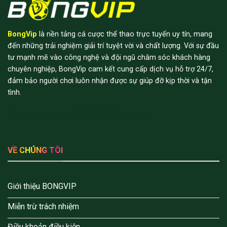
BongVip
là nền tảng cá cược thể thao trực tuyến uy tín, mang
đến những trải nghiệm giải trí tuyệt vời và chất lượng. Với sự đầu
tư mạnh mẽ vào công nghệ và đội ngũ chăm sóc khách hàng
chuyên nghiệp, BongVip cam kết cung cấp dịch vụ hỗ trợ 24/7,
đảm bảo người chơi luôn nhận được sự giúp đỡ kịp thời và tận
tình.
Đối tác chiến lượt:
sx88
lv88
dh88
92lottery
VỀ CHÚNG TÔI
Giới thiệu BONGVIP
Miễn trừ trách nhiệm
Điều khoản điều kiện