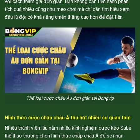
với cách tham gia đơn giản. Bạn không cần tiến hành phân
tích quá nhiều cũng như mẹo chơi mà chỉ cần tìm hiểu xem
đâu là đội có khả năng chiến thắng cao hơn để đặt tiền.
Thể loại cược châu Âu đơn giản tại Bongvip
Hình thức cược chấp châu Á thu hút nhiều sự quan tâm
Nhiều thành viên lâu năm nhiều kinh nghiệm cược kèo Saba
thể thao thường chọn hình thức chấp châu Á để sẽ nhận