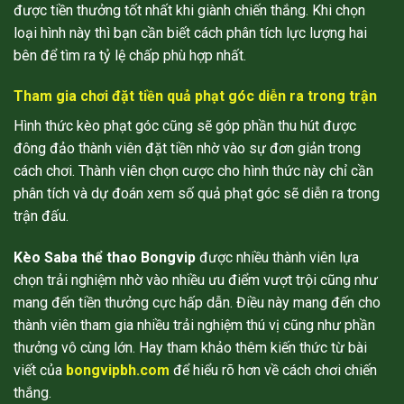
được tiền thưởng tốt nhất khi giành chiến thắng. Khi chọn
loại hình này thì bạn cần biết cách phân tích lực lượng hai
bên để tìm ra tỷ lệ chấp phù hợp nhất.
Tham gia chơi đặt tiền quả phạt góc diễn ra trong trận
Hình thức kèo phạt góc cũng sẽ góp phần thu hút được
đông đảo thành viên đặt tiền nhờ vào sự đơn giản trong
cách chơi. Thành viên chọn cược cho hình thức này chỉ cần
phân tích và dự đoán xem số quả phạt góc sẽ diễn ra trong
trận đấu.
Kèo Saba thể thao Bongvip
được nhiều thành viên lựa
chọn trải nghiệm nhờ vào nhiều ưu điểm vượt trội cũng như
mang đến tiền thưởng cực hấp dẫn. Điều này mang đến cho
thành viên tham gia nhiều trải nghiệm thú vị cũng như phần
thưởng vô cùng lớn. Hay tham khảo thêm kiến thức từ bài
viết của
bongvipbh.com
để hiểu rõ hơn về cách chơi chiến
thắng.