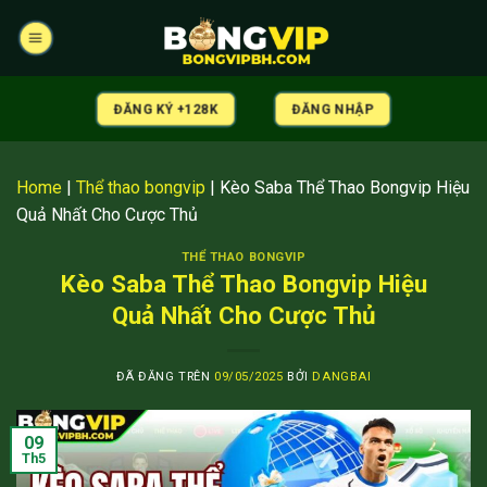
Chuyển
đến
nội
dung
ĐĂNG KÝ +128K
ĐĂNG NHẬP
Home
|
Thể thao bongvip
|
Kèo Saba Thể Thao Bongvip Hiệu
Quả Nhất Cho Cược Thủ
THỂ THAO BONGVIP
Kèo Saba Thể Thao Bongvip Hiệu
Quả Nhất Cho Cược Thủ
ĐÃ ĐĂNG TRÊN
09/05/2025
BỞI
DANGBAI
09
Th5