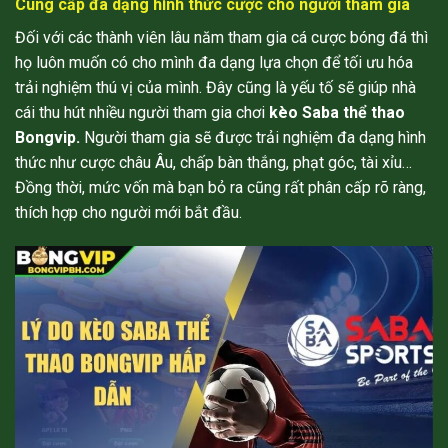
Cung cấp đa dạng hình thức cược cho người tham gia
Đối với các thành viên lâu năm tham gia cá cược bóng đá thì
họ luôn muốn có cho mình đa dạng lựa chọn để tối ưu hóa
trải nghiệm thú vị của mình. Đây cũng là yếu tố sẽ giúp nhà
cái thu hút nhiều người tham gia chơi
kèo Saba thể thao
Bongvip.
Người tham gia sẽ được trải nghiệm đa dạng hình
thức như cược châu Âu, chấp bàn thắng, phạt góc, tài xỉu…
Đồng thời, mức vốn mà bạn bỏ ra cũng rất phân cấp rõ ràng,
thích hợp cho người mới bắt đầu.