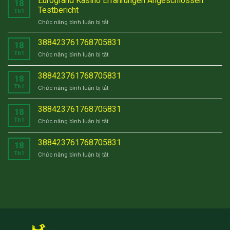
Eurogrand Kasino Erfahrungen Angeschlossen
18
Testbericht
Th1
ở
Chức năng bình luận bị tắt
Eurogrand
Kasino
388423761768705831
18
Erfahrungen
Th1
ở
Chức năng bình luận bị tắt
Angeschlossen
388423761768705831
Testbericht
388423761768705831
18
Th1
ở
Chức năng bình luận bị tắt
388423761768705831
388423761768705831
18
Th1
ở
Chức năng bình luận bị tắt
388423761768705831
388423761768705831
18
Th1
ở
Chức năng bình luận bị tắt
388423761768705831