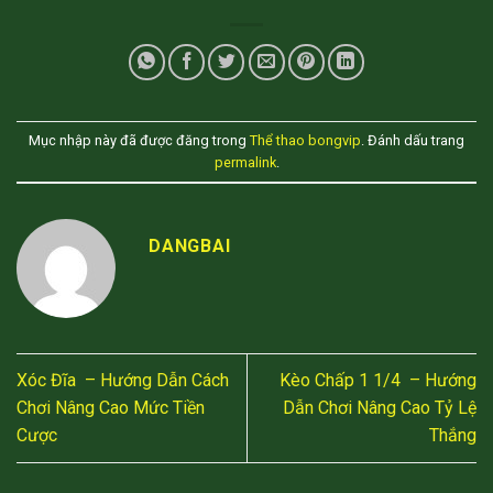
Mục nhập này đã được đăng trong
Thể thao bongvip
. Đánh dấu trang
permalink
.
DANGBAI
Xóc Đĩa – Hướng Dẫn Cách
Kèo Chấp 1 1/4 – Hướng
Chơi Nâng Cao Mức Tiền
Dẫn Chơi Nâng Cao Tỷ Lệ
Cược
Thắng