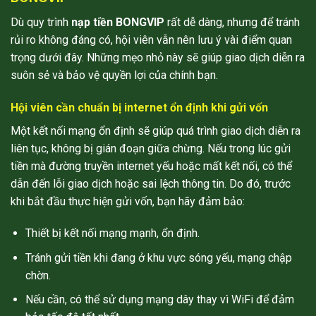
Dù quy trình
nạp tiền BONGVIP
rất dễ dàng, nhưng để tránh
rủi ro không đáng có, hội viên vẫn nên lưu ý vài điểm quan
trọng dưới đây. Những mẹo nhỏ này sẽ giúp giao dịch diễn ra
suôn sẻ và bảo vệ quyền lợi của chính bạn.
Hội viên cần chuẩn bị internet ổn định khi gửi vốn
Một kết nối mạng ổn định sẽ giúp quá trình giao dịch diễn ra
liên tục, không bị gián đoạn giữa chừng. Nếu trong lúc gửi
tiền mà đường truyền internet yếu hoặc mất kết nối, có thể
dẫn đến lỗi giao dịch hoặc sai lệch thông tin. Do đó, trước
khi bắt đầu thực hiện gửi vốn, bạn hãy đảm bảo:
Thiết bị kết nối mạng mạnh, ổn định.
Tránh gửi tiền khi đang ở khu vực sóng yếu, mạng chập
chờn.
Nếu cần, có thể sử dụng mạng dây thay vì WiFi để đảm