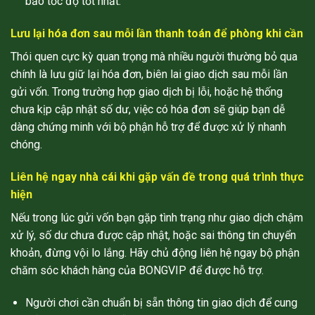
bảo tốc độ tốt nhất.
Lưu lại hóa đơn sau mỗi lần thanh toán để phòng khi cần
Thói quen cực kỳ quan trọng mà nhiều người thường bỏ qua
chính là lưu giữ lại hóa đơn, biên lai giao dịch sau mỗi lần
gửi vốn. Trong trường hợp giao dịch bị lỗi, hoặc hệ thống
chưa kịp cập nhật số dư, việc có hóa đơn sẽ giúp bạn dễ
dàng chứng minh với bộ phận hỗ trợ để được xử lý nhanh
chóng.
Liên hệ ngay nhà cái khi gặp vấn đề trong quá trình thực
hiện
Nếu trong lúc gửi vốn bạn gặp tình trạng như giao dịch chậm
xử lý, số dư chưa được cập nhật, hoặc sai thông tin chuyển
khoản, đừng vội lo lắng. Hãy chủ động liên hệ ngay bộ phận
chăm sóc khách hàng của BONGVIP để được hỗ trợ.
Người chơi cần chuẩn bị sẵn thông tin giao dịch để cung