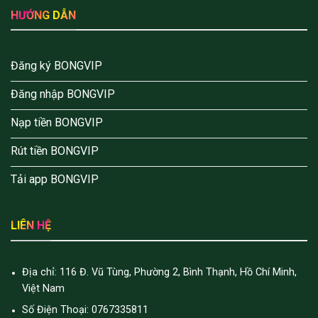
HƯỚNG DẪN
Đăng ký BONGVIP
Đăng nhập BONGVIP
Nạp tiền BONGVIP
Rút tiền BONGVIP
Tải app BONGVIP
LIÊN HỆ
Địa chỉ: 116 Đ. Vũ Tùng, Phường 2, Bình Thạnh, Hồ Chí Minh,
Việt Nam
Số Điện Thoại: 0767335811