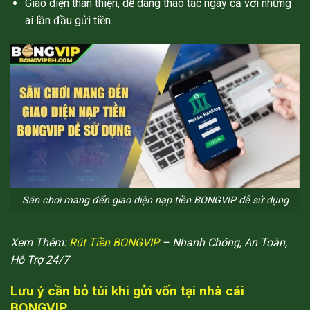
Giao diện thân thiện, dễ dàng thao tác ngay cả với những
ai lần đầu gửi tiền.
Sân chơi mang đến giao diện nạp tiền BONGVIP dễ sử dụng
Xem Thêm:
Rút Tiền BONGVIP
– Nhanh Chóng, An Toàn,
Hỗ Trợ 24/7
Lưu ý cần bỏ túi khi gửi vốn tại nhà cái
BONGVIP