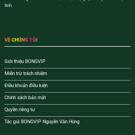
tình.
Đối tác chiến lượt:
sx88
lv88
dh88
92lottery
VỀ CHÚNG TÔI
Giới thiệu BONGVIP
Miễn trừ trách nhiệm
Điều khoản điều kiện
Chính sách bảo mật
Quyền riêng tư
Tác giả BONGVIP Nguyễn Văn Hùng