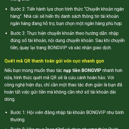
Bước 2: Tiến hành lựa chọn hình thức “Chuyển khoản ngân
hàng”. Nhà cái sẽ hiển thị danh sách thông tin tài khoản
ngân hàng đang hỗ trợ, bạn chọn một ngân hàng phù hợp.
Bước 3: Thực hiện chuyển khoản theo hướng dẫn: nhập
đúng số tài khoản, nội dung chuyển khoản. Sau khi chuyển
tiền, quay lại trang BONGVIP và xác nhận giao dịch.
Quét mã QR thanh toán gửi vốn cực nhanh gọn
Nếu bạn mong muốn thao tác
nạp tiền BONGVIP
nhanh hơn
nữa, hình thức quét mã QR sẽ là cứu cánh hoàn hảo. Với
công nghệ hiện đại, chỉ cần một thao tác đơn giản là bạn đã
hoàn tất việc gửi tiền mà không cần nhớ số tài khoản dài
dòng.
Bước 1: Hội viên đăng nhập tài khoản BONGVIP như bình
thường.