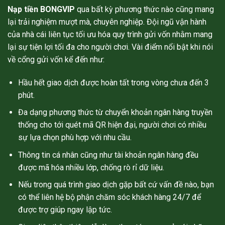
Nạp tiền BONGVIP
qua bất kỳ phương thức nào cũng mang
lại trải nghiệm mượt mà, chuyên nghiệp. Đội ngũ vận hành
của nhà cái liên tục tối ưu hóa quy trình gửi vốn nhằm mang
lại sự tiện lợi tối đa cho người chơi. Vài điểm nổi bật khi nói
về cổng gửi vốn kể đến như:
Hầu hết giao dịch được hoàn tất trong vòng chưa đến 3
phút.
Đa dạng phương thức từ chuyển khoản ngân hàng truyền
thống cho tới quét mã QR hiện đại, người chơi có nhiều
sự lựa chọn phù hợp với nhu cầu.
Thông tin cá nhân cũng như tài khoản ngân hàng đều
được mã hóa nhiều lớp, chống rò rỉ dữ liệu.
Nếu trong quá trình giao dịch gặp bất cứ vấn đề nào, bạn
có thể liên hệ bộ phận chăm sóc khách hàng 24/7 để
được trợ giúp ngay lập tức.