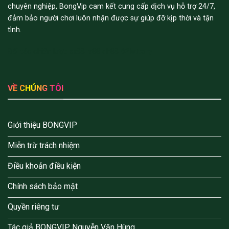
chuyên nghiệp, BongVip cam kết cung cấp dịch vụ hỗ trợ 24/7,
đảm bảo người chơi luôn nhận được sự giúp đỡ kịp thời và tận
tình.
Đối tác chiến lượt:
sx88
lv88
dh88
92lottery
VỀ CHÚNG TÔI
Giới thiệu BONGVIP
Miễn trừ trách nhiệm
Điều khoản điều kiện
Chính sách bảo mật
Quyền riêng tư
Tác giả BONGVIP Nguyễn Văn Hùng