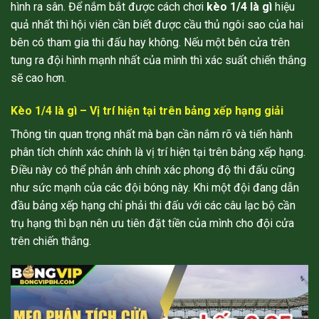
hình ra sân. Để nắm bắt được cách chơi
kèo 1/4 là gì
hiệu
quả nhất thì hội viên cần biết được cầu thủ ngôi sao của hai
bên có tham gia thi đấu hay không. Nếu một bên cửa trên
tung ra đội hình mạnh nhất của mình thì xác suất chiến thắng
sẽ cao hơn.
Kèo 1/4 là gì – Vị trí hiện tại trên bảng xếp hạng giải
Thông tin quan trọng nhất mà bạn cần nắm rõ và tiến hành
phân tích chính xác chính là vị trí hiện tại trên bảng xếp hạng.
Điều này có thể phản ánh chính xác phong độ thi đấu cũng
như sức mạnh của các đội bóng này. Khi một đội đang dẫn
đầu bảng xếp hạng chỉ phải thi đấu với các câu lạc bộ cần
trụ hạng thì bạn nên ưu tiên đặt tiền của mình cho đội cửa
trên chiến thắng.