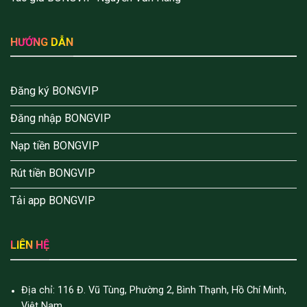
HƯỚNG DẪN
Đăng ký BONGVIP
Đăng nhập BONGVIP
Nạp tiền BONGVIP
Rút tiền BONGVIP
Tải app BONGVIP
LIÊN HỆ
Địa chỉ: 116 Đ. Vũ Tùng, Phường 2, Bình Thạnh, Hồ Chí Minh,
Việt Nam