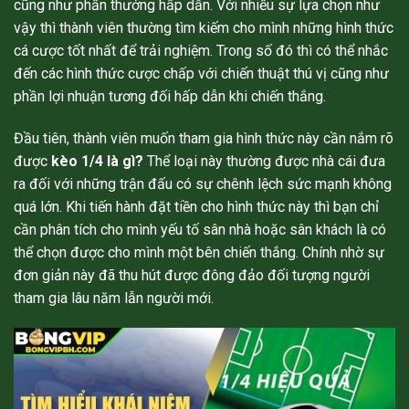
cũng như phần thưởng hấp dẫn. Với nhiều sự lựa chọn như
vậy thì thành viên thường tìm kiếm cho mình những hình thức
cá cược tốt nhất để trải nghiệm. Trong số đó thì có thể nhắc
đến các hình thức cược chấp với chiến thuật thú vị cũng như
phần lợi nhuận tương đối hấp dẫn khi chiến thắng.
Đầu tiên, thành viên muốn tham gia hình thức này cần nắm rõ
được
kèo 1/4 là gì?
Thể loại này thường được nhà cái đưa
ra đối với những trận đấu có sự chênh lệch sức mạnh không
quá lớn. Khi tiến hành đặt tiền cho hình thức này thì bạn chỉ
cần phân tích cho mình yếu tố sân nhà hoặc sân khách là có
thể chọn được cho mình một bên chiến thắng. Chính nhờ sự
đơn giản này đã thu hút được đông đảo đối tượng người
tham gia lâu năm lẫn người mới.