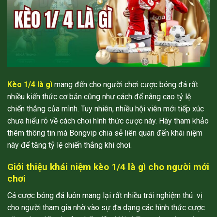
Kèo 1/4 là gì
mang đến cho người chơi cược bóng đá rất
nhiều kiến thức cơ bản cũng như cách để nâng cao tỷ lệ
chiến thắng của mình. Tuy nhiên, nhiều hội viên mới tiếp xúc
chưa hiểu rõ về cách chơi hình thức cược này. Hãy tham khảo
thêm thông tin mà Bongvip chia sẻ liên quan đến khái niệm
này để tăng tỷ lệ chiến thắng khi chơi.
Giới thiệu khái niệm kèo 1/4 là gì cho người mới
chơi
Cá cược bóng đá luôn mang lại rất nhiều trải nghiệm thú vị
cho người tham gia nhờ vào sự đa dạng các hình thức cược