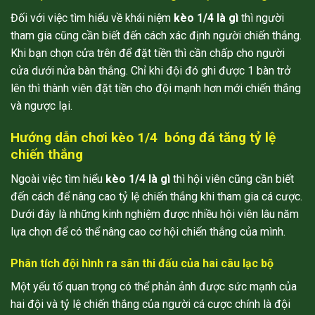
Đối với việc tìm hiểu về khái niệm
kèo 1/4 là gì
thì người
tham gia cũng cần biết đến cách xác định người chiến thắng.
Khi bạn chọn cửa trên để đặt tiền thì cần chấp cho người
cửa dưới nửa bàn thắng. Chỉ khi đội đó ghi được 1 bàn trở
lên thì thành viên đặt tiền cho đội mạnh hơn mới chiến thắng
và ngược lại.
Hướng dẫn chơi kèo 1/4 bóng đá tăng tỷ lệ
chiến thắng
Ngoài việc tìm hiểu
kèo 1/4 là gì
thì hội viên cũng cần biết
đến cách để nâng cao tỷ lệ chiến thắng khi tham gia cá cược.
Dưới đây là những kinh nghiệm được nhiều hội viên lâu năm
lựa chọn để có thể nâng cao cơ hội chiến thắng của mình.
Phân tích đội hình ra sân thi đấu của hai câu lạc bộ
Một yếu tố quan trọng có thể phản ảnh được sức mạnh của
hai đội và tỷ lệ chiến thắng của người cá cược chính là đội