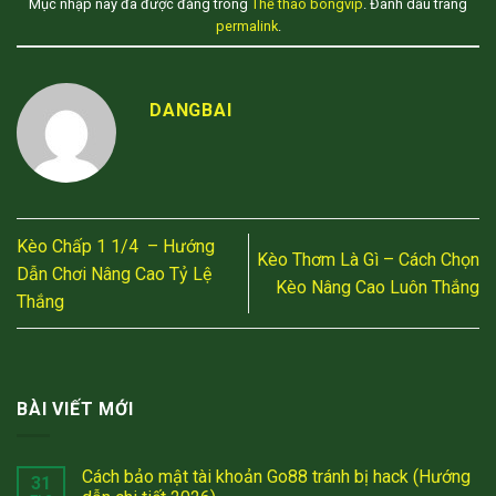
Mục nhập này đã được đăng trong
Thể thao bongvip
. Đánh dấu trang
permalink
.
DANGBAI
Kèo Chấp 1 1/4 – Hướng
Kèo Thơm Là Gì – Cách Chọn
Dẫn Chơi Nâng Cao Tỷ Lệ
Kèo Nâng Cao Luôn Thắng
Thắng
BÀI VIẾT MỚI
Cách bảo mật tài khoản Go88 tránh bị hack (Hướng
31