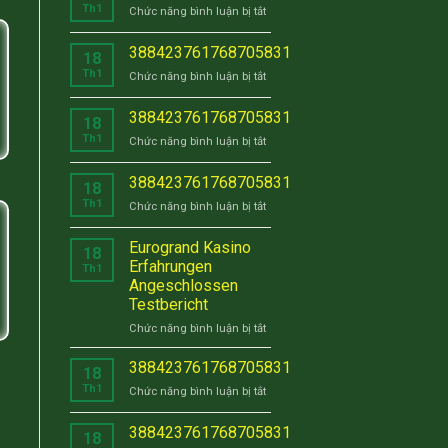
Th1
ở
Chức năng bình luận bị tắt
tài
576078761768706223
khoản
388423761768705831
Go88
18
tránh
Th1
ở
Chức năng bình luận bị tắt
bị
388423761768705831
hack
388423761768705831
(Hướng
18
dẫn
Th1
ở
Chức năng bình luận bị tắt
chi
388423761768705831
tiết
388423761768705831
18
2026)
Th1
ở
Chức năng bình luận bị tắt
388423761768705831
Eurogrand Kasino
18
Erfahrungen
Th1
Angeschlossen
Testbericht
ở
Chức năng bình luận bị tắt
Eurogrand
Kasino
388423761768705831
18
Erfahrungen
Th1
ở
Chức năng bình luận bị tắt
Angeschlossen
388423761768705831
Testbericht
388423761768705831
18