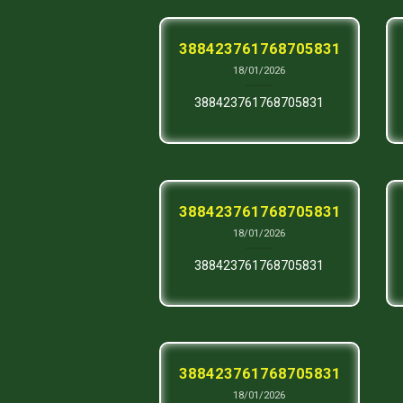
388423761768705831
18/01/2026
388423761768705831
388423761768705831
18/01/2026
388423761768705831
388423761768705831
18/01/2026