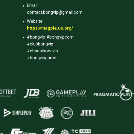
Email:
contact.bongvip@gmail.com
Website:
https://magpie.us.org/
#bongvip #bongvipcom
#clubbongvip
#nhacaibongvip
#bongvipgame