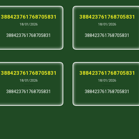
388423761768705831
388423761768705831
18/01/2026
18/01/2026
388423761768705831
388423761768705831
388423761768705831
388423761768705831
18/01/2026
18/01/2026
388423761768705831
388423761768705831