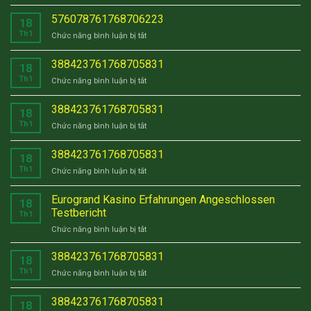
Cách
bảo
576078761768706223
18
mật
Th1
ở
Chức năng bình luận bị tắt
tài
576078761768706223
khoản
388423761768705831
Go88
18
tránh
Th1
ở
Chức năng bình luận bị tắt
bị
388423761768705831
hack
388423761768705831
(Hướng
18
dẫn
Th1
ở
Chức năng bình luận bị tắt
chi
388423761768705831
tiết
388423761768705831
18
2026)
Th1
ở
Chức năng bình luận bị tắt
388423761768705831
Eurogrand Kasino Erfahrungen Angeschlossen
18
Testbericht
Th1
ở
Chức năng bình luận bị tắt
Eurogrand
Kasino
388423761768705831
18
Erfahrungen
Th1
ở
Chức năng bình luận bị tắt
Angeschlossen
388423761768705831
Testbericht
388423761768705831
18