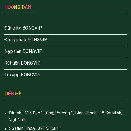
HƯỚNG DẪN
Đăng ký BONGVIP
Đăng nhập BONGVIP
Nạp tiền BONGVIP
Rút tiền BONGVIP
Tải app BONGVIP
LIÊN HỆ
Địa chỉ: 116 Đ. Vũ Tùng, Phường 2, Bình Thạnh, Hồ Chí Minh,
Việt Nam
Số Điện Thoại: 0767335811